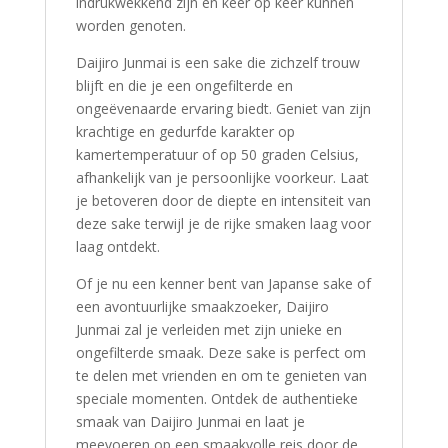
indrukwekkend zijn en keer op keer kunnen
worden genoten.
Daijiro Junmai is een sake die zichzelf trouw
blijft en die je een ongefilterde en
ongeëvenaarde ervaring biedt. Geniet van zijn
krachtige en gedurfde karakter op
kamertemperatuur of op 50 graden Celsius,
afhankelijk van je persoonlijke voorkeur. Laat
je betoveren door de diepte en intensiteit van
deze sake terwijl je de rijke smaken laag voor
laag ontdekt.
Of je nu een kenner bent van Japanse sake of
een avontuurlijke smaakzoeker, Daijiro
Junmai zal je verleiden met zijn unieke en
ongefilterde smaak. Deze sake is perfect om
te delen met vrienden en om te genieten van
speciale momenten. Ontdek de authentieke
smaak van Daijiro Junmai en laat je
meevoeren op een smaakvolle reis door de