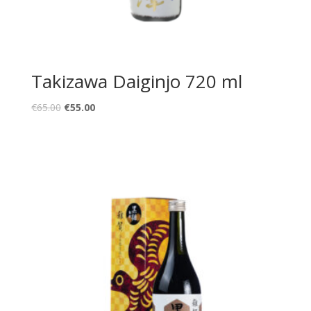
Takizawa Daiginjo 720 ml
Original
Current
€
65.00
€
55.00
price
price
was:
is:
€65.00.
€55.00.