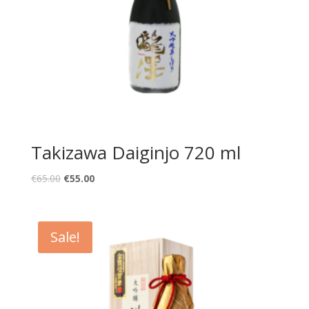
Takizawa Daiginjo 720 ml
Original
Current
€
65.00
€
55.00
price
price
was:
is:
€65.00.
€55.00.
Sale!