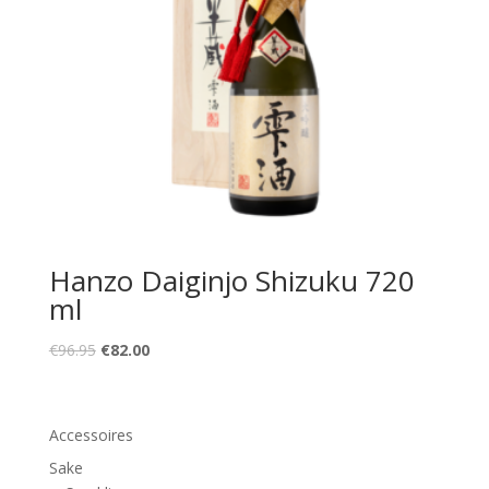
Hanzo Daiginjo Shizuku 720
ml
Original
Current
€
96.95
€
82.00
price
price
was:
is:
€96.95.
€82.00.
Accessoires
Sake