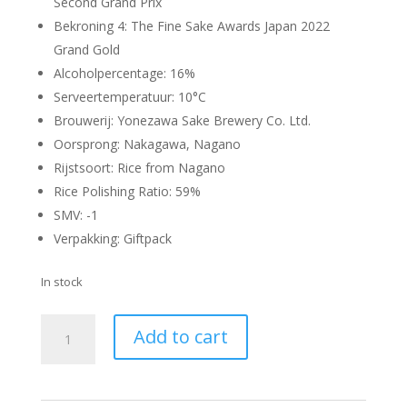
Second Grand Prix
Bekroning 4: The Fine Sake Awards Japan 2022
Grand Gold
Alcoholpercentage: 16%
Serveertemperatuur: 10°C
Brouwerij: Yonezawa Sake Brewery Co. Ltd.
Oorsprong: Nakagawa, Nagano
Rijstsoort: Rice from Nagano
Rice Polishing Ratio: 59%
SMV: -1
Verpakking: Giftpack
In stock
Imanishiki
Add to cart
Special
Junmai
720