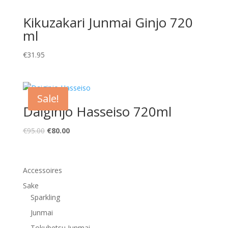
Kikuzakari Junmai Ginjo 720
ml
€
31.95
Sale!
Daiginjo Hasseiso 720ml
Original
Current
€
95.00
€
80.00
price
price
was:
is:
€95.00.
€80.00.
Accessoires
Sake
Sparkling
Junmai
Tokubetsu Junmai