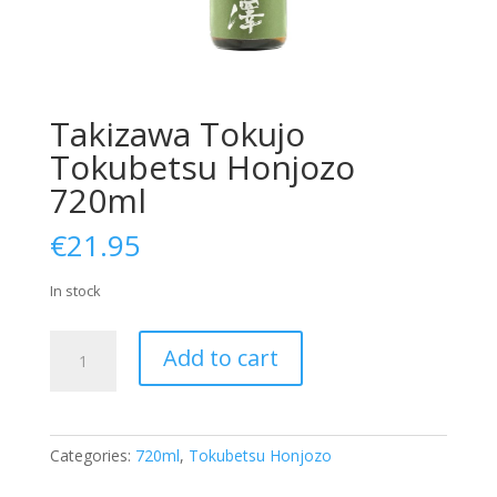
Takizawa Tokujo
Tokubetsu Honjozo
720ml
€
21.95
In stock
Takizawa
Add to cart
Tokujo
Tokubetsu
Honjozo
720ml
Categories:
720ml
,
Tokubetsu Honjozo
quantity