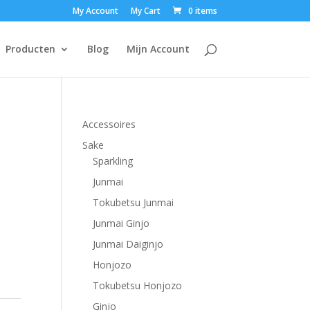
My Account
My Cart
0 items
Producten
Blog
Mijn Account
Accessoires
Sake
Sparkling
Junmai
Tokubetsu Junmai
Junmai Ginjo
Junmai Daiginjo
Honjozo
Tokubetsu Honjozo
Ginjo