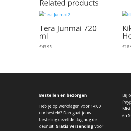
Related products
Tera Junmai 720
Ki
ml
Ho
€
43.95
€
18.
Bestellen en bezorgen
Bij 
Payp
Heb je op werkdagen voor 14:00
Mist
uur besteld? Dan gaat jouw
en S
bestelling dezelfde dag nog de
deur uit.
Gratis verzending
voor