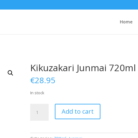
Home
Kikuzakari Junmai 720ml
€
28.95
In stock
Kikuzakari
Add to cart
Junmai
720ml
quantity