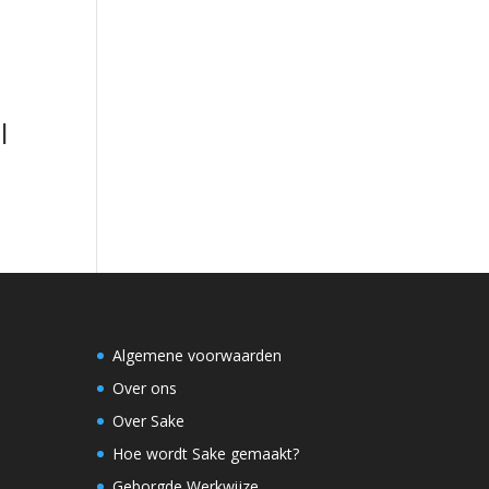
l
Algemene voorwaarden
Over ons
Over Sake
Hoe wordt Sake gemaakt?
Geborgde Werkwijze