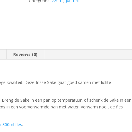
Categories:
720ml
,
Junmai
n
Reviews (0)
oge kwaliteit. Deze frisse Sake gaat goed samen met lichte
 Breng de Sake in een pan op temperatuur, of schenk de Sake in een
lgens in een voorverwarmde pan met water. Verwarm nooit de fles
n 300ml fles
.