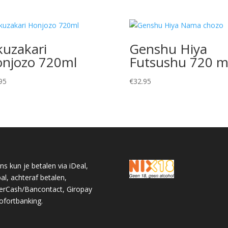
kuzakari
Genshu Hiya
njozo 720ml
Futsushu 720 m
95
€
32.95
ons kun je betalen via iDeal,
al, achteraf betalen,
erCash/Bancontact, Giropay
ofortbanking.