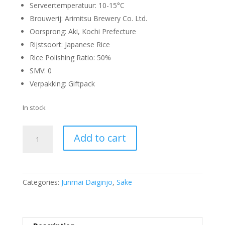
Serveertemperatuur: 10-15°C
Brouwerij:
Arimitsu Brewery Co. Ltd.
Oorsprong: Aki, Kochi Prefecture
Rijstsoort:
Japanese Rice
Rice Polishing Ratio: 50%
SMV: 0
Verpakking: Giftpack
In stock
Akitora
Add to cart
Junmai
Daiginjo
Niwatazumi
Gold
Categories:
Junmai Daiginjo
,
Sake
Label
720
ml
quantity