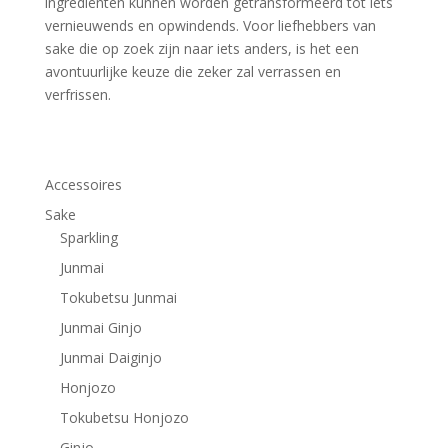
ingrediënten kunnen worden getransformeerd tot iets
vernieuwends en opwindends. Voor liefhebbers van
sake die op zoek zijn naar iets anders, is het een
avontuurlijke keuze die zeker zal verrassen en
verfrissen.
Accessoires
Sake
Sparkling
Junmai
Tokubetsu Junmai
Junmai Ginjo
Junmai Daiginjo
Honjozo
Tokubetsu Honjozo
Ginjo